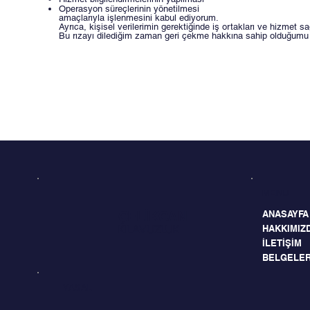
Operasyon süreçlerinin yönetilmesi
amaçlarıyla işlenmesini kabul ediyorum.
Ayrıca, kişisel verilerimin gerektiğinde iş ortakları ve hizme
Bu rızayı dilediğim zaman geri çekme hakkına sahip olduğumu 
MENU
ANASAYFA
ÇELİKCAN
HAKKIMIZ
KILAVUZLUK
İLETİŞİM
BELGELE
YASAL
Açık Rıza
KVKK Aydınlatma Metni
Gizlilik Politikası