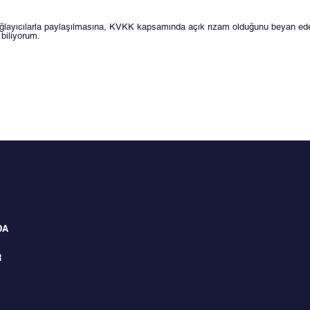
t sağlayıcılarla paylaşılmasına, KVKK kapsamında açık rızam olduğunu beyan ed
biliyorum.
DA
R
 Metni